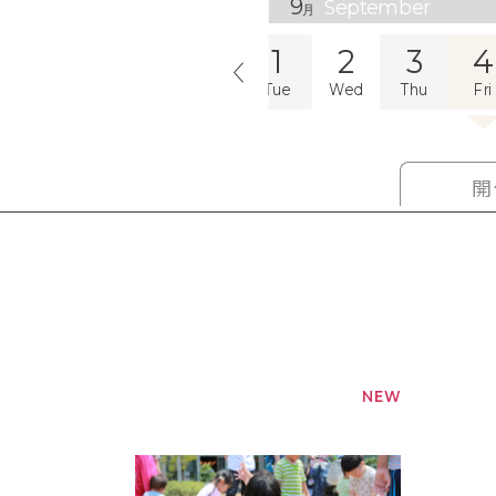
9
September
月
8
29
30
31
1
2
3
4
Sat
Sun
Mon
Tue
Wed
Thu
Fri
開
NEW