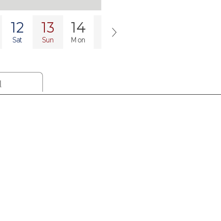
12
13
14
15
16
17
18
Sat
Sun
Mon
Tue
Wed
Thu
Fri
l