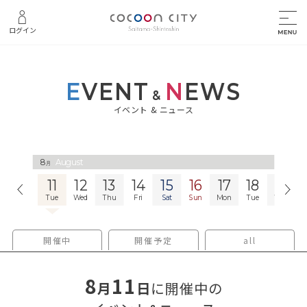
ログイン
E
VENT
N
EWS
&
イベント & ニュース
8
August
月
10
11
12
13
14
15
16
17
18
19
n
Mon
Tue
Wed
Thu
Fri
Sat
Sun
Mon
Tue
Wed
開催中
開催予定
all
8
11
月
日
に開催中の