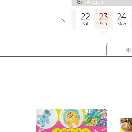
8
August
月
18
19
20
21
22
23
24
Tue
Wed
Thu
Fri
Sat
Sun
Mon
開