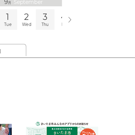
9
September
月
1
2
3
4
5
6
7
Tue
Wed
Thu
Fri
Sat
Sun
Mon
l