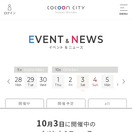
ログイン
E
VENT
N
EWS
&
イベント & ニュース
9
September
10
October
月
月
27
28
29
30
1
2
3
4
5
6
Sun
Mon
Tue
Wed
Thu
Fri
Sat
Sun
Mon
Tue
W
開催中
開催予定
all
10
3
月
日
に開催中の