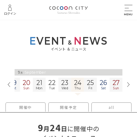
ログイン
E
VENT
N
EWS
&
イベント & ニュース
9
September
月
18
19
20
21
22
23
24
25
26
27
28
Fri
Sat
Sun
Mon
Tue
Wed
Thu
Fri
Sat
Sun
Mon
開催中
開催予定
all
9
24
月
日
に開催中の