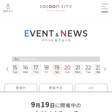
ログイン
E
VENT
N
EWS
&
イベント & ニュース
9
September
月
14
15
16
17
18
19
20
21
22
23
2
Mon
Tue
Wed
Thu
Fri
Sat
Sun
Mon
Tue
Wed
Thu
開催中
開催予定
all
9
19
月
日
に開催中の