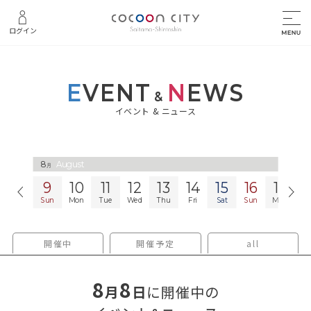
ログイン
E
VENT
N
EWS
&
イベント & ニュース
8
8
August
August
月
月
9
10
11
12
13
14
15
16
17
1
Sun
Mon
Tue
Wed
Thu
Fri
Sat
Sun
Mon
T
開催中
開催予定
all
8
8
月
日
に開催中の