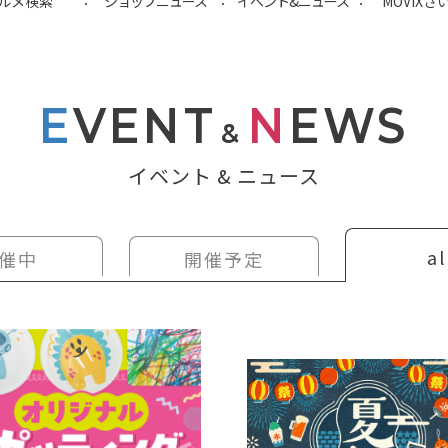
ルメ検索
ショップ
ニュース
イベント&
ニュース
MOVIX
さ
E
VENT
N
EWS
&
イベント & ニュース
al
催中
開催予定