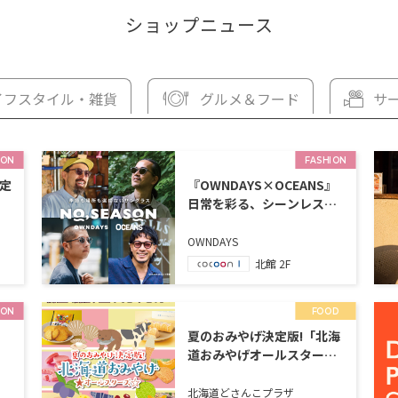
ショップニュース
イフスタイル・雑貨
グルメ＆フード
サ
ION
FASHION
限定
『OWNDAYS×OCEANS』
日常を彩る、シーンレスな
アイウェアコレクション
OWNDAYS
北館 2F
ION
FOOD
夏のおみやげ決定版!「北海
道おみやげオールスター
ズ」
北海道どさんこプラザ