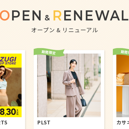
O
PEN
R
ENEWA
&
オープン & リニューアル
カサネオ
ブレ