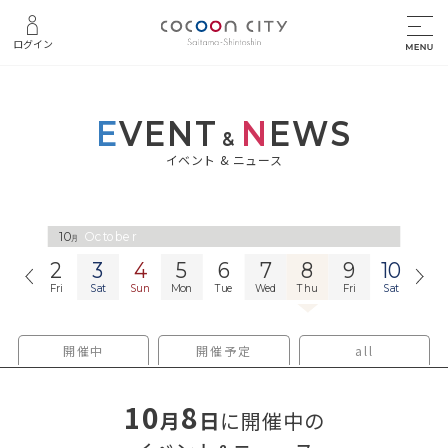
ログイン
E
VENT
N
EWS
&
イベント & ニュース
10
October
月
1
2
3
4
5
6
7
8
9
10
11
Thu
Fri
Sat
Sun
Mon
Tue
Wed
Thu
Fri
Sat
Sun
開催中
開催予定
all
10
8
月
日
に開催中の