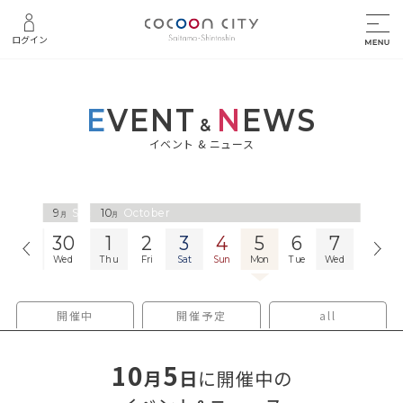
ログイン
E
VENT
N
EWS
&
イベント & ニュース
9
September
10
October
月
月
29
30
1
2
3
4
5
6
7
8
Tue
Wed
Thu
Fri
Sat
Sun
Mon
Tue
Wed
Thu
開催中
開催予定
all
10
5
月
日
に開催中の