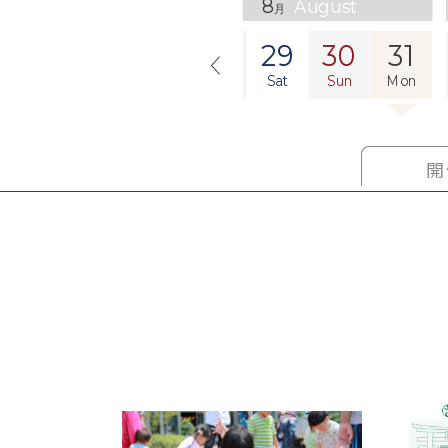
8
August
月
25
26
27
28
29
30
31
Tue
Wed
Thu
Fri
Sat
Sun
Mon
開