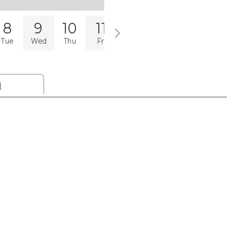
8
9
10
11
12
13
14
1
Tue
Wed
Thu
Fri
Sat
Sun
Mon
T
l