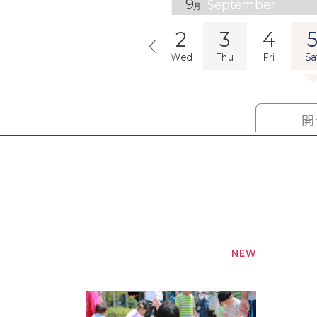
9
September
月
9
30
31
1
2
3
4
t
Sun
Mon
Tue
Wed
Thu
Fri
Sa
開
NEW