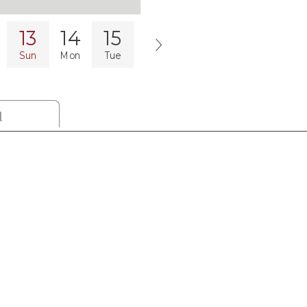
13
14
15
16
17
18
19
Sun
Mon
Tue
Wed
Thu
Fri
Sat
l