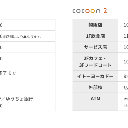
物販店
1
00
1F飲食店
1
30
※店舗により異なります。
サービス店
1
00
2Fカフェ・
00
1
3Fフードコート
映終了まで
イトーヨーカドー
9
外部棟
ATM
行／ゆうちょ銀行
1
00