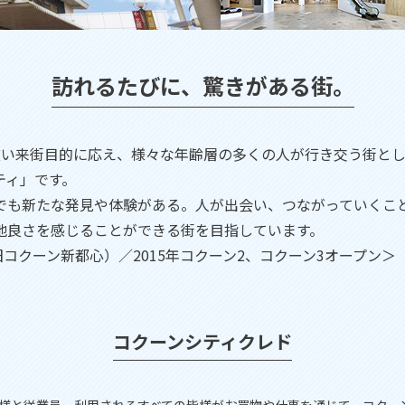
訪れるたびに、驚きがある街。
い来街目的に応え、様々な年齢層の多くの人が行き交う街として
ティ」です。
でも新たな発見や体験がある。人が出会い、つながっていくこ
地良さを感じることができる街を目指しています。
（旧コクーン新都心）／2015年コクーン2、コクーン3オープン＞
コクーンシティクレド