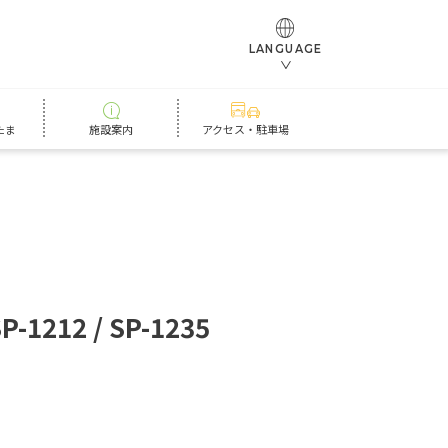
LANGUAGE
たま
施設案内
アクセス・駐車場
S
P
-
1
2
1
2
/
S
P
-
1
2
3
5