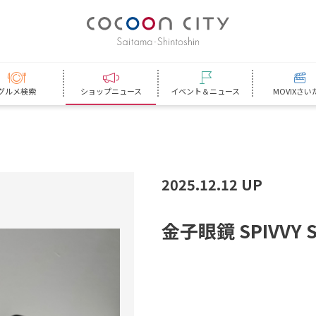
グルメ検索
ショップニュース
イベント＆ニュース
MOVIXさい
2025.12.12 UP
金
子
眼
鏡
S
P
I
V
V
Y