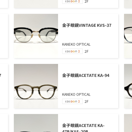
2F
金子眼鏡VINTAGE KVS-37
KANEKO OPTICAL
2F
7
金子眼鏡ACETATE KA-94
KANEKO OPTICAL
2F
金子眼鏡ACETATE KA-
47R/KAS-20R