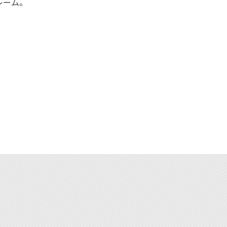
レーム。
。