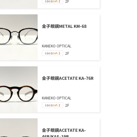
2F
金子眼鏡METAL KM-68
KANEKO OPTICAL
2F
金子眼鏡ACETATE KA-76R
KANEKO OPTICAL
2F
金子眼鏡ACETATE KA-
46R/KAS-19R