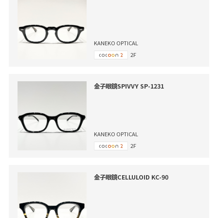
KANEKO OPTICAL
2F
金子眼鏡SPIVVY SP-1231
KANEKO OPTICAL
2F
金子眼鏡CELLULOID KC-90