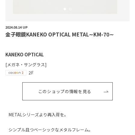
2024.08.14 UP
金
子
眼
鏡
K
A
N
E
K
O
O
P
T
I
C
A
L
M
E
T
A
L
∼
K
M
-
7
0
∼
KANEKO OPTICAL
[メガネ・サングラス]
2F
このショップの情報を見る
METALシリーズより再入荷を。
シンプル且つベーシックなメタルフレーム。