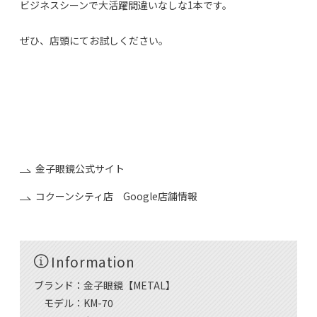
ビジネスシーンで大活躍間違いなしな1本です。
ぜひ、店頭にてお試しください。
金子眼鏡/KANEKO GANKYO/KANEKO OPTICAL/金子眼
镜/가네코 안경
CELLULOID/VINTAGE/ACETATE/METAL/SPIVVY/PRiSCiLLA/
掌/tana-gokoro/泰八郎謹製/TAIHACHIRO-KINSEI/井戸
多美男作/IDOTAMIO-SAKU/恒眸作/KOH BOH-SAK
金子眼鏡公式サイト
コクーンシティ店 Google店舗情報
Information
ブランド：金子眼鏡【METAL】
モデル：KM-70