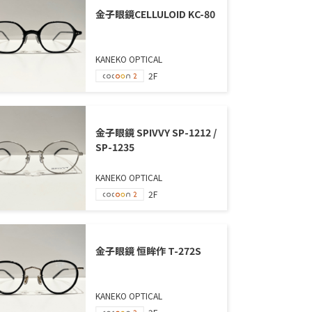
金子眼鏡CELLULOID KC-80
KANEKO OPTICAL
2F
金子眼鏡 SPIVVY SP-1212 /
SP-1235
KANEKO OPTICAL
2F
金子眼鏡 恒眸作 T-272S
KANEKO OPTICAL