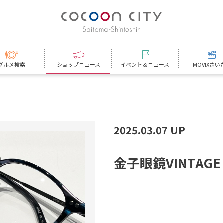
グルメ検索
ショップニュース
イベント＆ニュース
MOVIXさい
2025.03.07 UP
金
子
眼
鏡
V
I
N
T
A
G
E