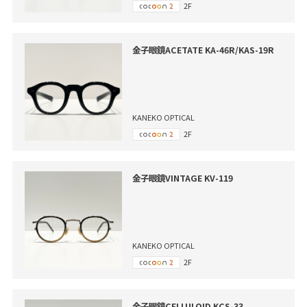
2F
金子眼鏡ACETATE KA-46R/KAS-19R
KANEKO OPTICAL
2F
金子眼鏡VINTAGE KV-119
KANEKO OPTICAL
2F
金子眼鏡CELLULOID KCS-33