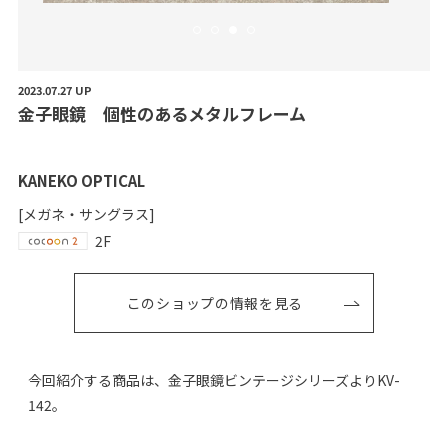
2023.07.27 UP
金
子
眼
鏡
個
性
の
あ
る
メ
タ
ル
フ
レ
ー
ム
KANEKO OPTICAL
[メガネ・サングラス]
2F
このショップの情報を見る
今回紹介する商品は、金子眼鏡ビンテージシリーズよりKV-
142。