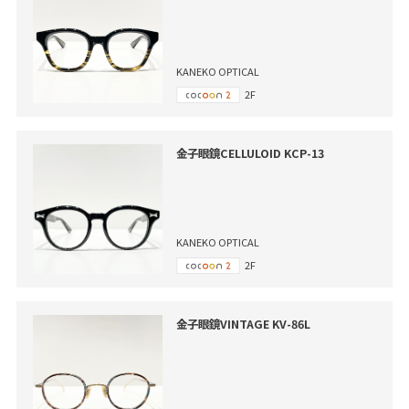
KANEKO OPTICAL
2F
金子眼鏡CELLULOID KCP-13
KANEKO OPTICAL
2F
金子眼鏡VINTAGE KV-86L