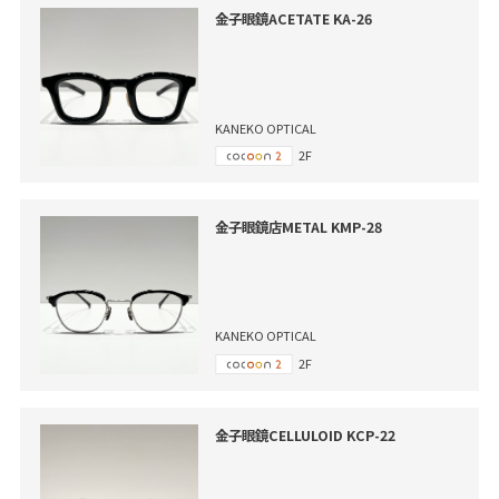
金子眼鏡ACETATE KA-26
KANEKO OPTICAL
2F
金子眼鏡店METAL KMP-28
KANEKO OPTICAL
2F
金子眼鏡CELLULOID KCP-22