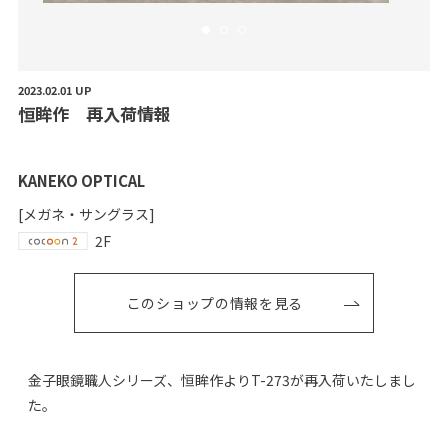
2023.02.01 UP
恒
眸
作
再
入
荷
情
報
KANEKO OPTICAL
[メガネ・サングラス]
2F
このショップの情報を見る
金子眼鏡職人シリーズ、恒眸作よりT-273が再入荷いたしまし
た。