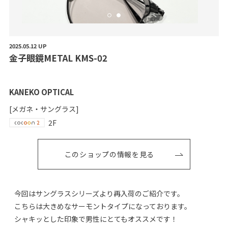
2025.05.12 UP
金
子
眼
鏡
M
E
T
A
L
K
M
S
-
0
2
KANEKO OPTICAL
[メガネ・サングラス]
2F
このショップの情報を見る
今回はサングラスシリーズより再入荷のご紹介です。
こちらは大きめなサーモントタイプになっております。
シャキッとした印象で男性にとてもオススメです！