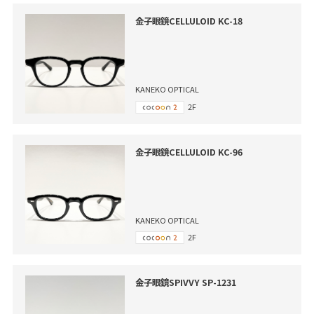
金子眼鏡CELLULOID KC-18
KANEKO OPTICAL
2F
金子眼鏡CELLULOID KC-96
KANEKO OPTICAL
2F
金子眼鏡SPIVVY SP-1231