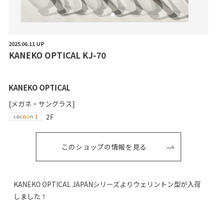
2025.06.11 UP
K
A
N
E
K
O
O
P
T
I
C
A
L
K
J
-
7
0
KANEKO OPTICAL
[メガネ・サングラス]
2F
このショップの情報を見る
KANEKO OPTICAL JAPANシリーズよりウェリントン型が入荷
しました！