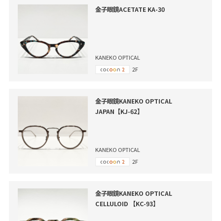
金子眼鏡ACETATE KA-30
KANEKO OPTICAL
2F
金子眼鏡KANEKO OPTICAL
JAPAN【KJ-62】
KANEKO OPTICAL
2F
金子眼鏡KANEKO OPTICAL
CELLULOID 【KC-93】