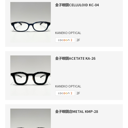
金子眼鏡CELLULOID KC-04
KANEKO OPTICAL
2F
金子眼鏡ACETATE KA-26
KANEKO OPTICAL
2F
金子眼鏡店METAL KMP-28