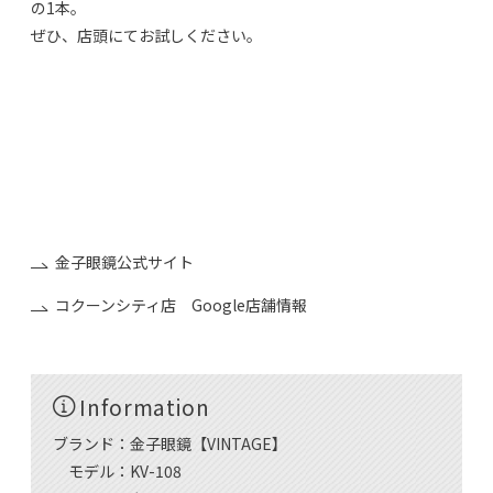
の1本。
ぜひ、店頭にてお試しください。
金子眼鏡/KANEKO GANKYO/KANEKO OPTICAL/金子眼
镜/가네코 안경
CELLULOID/VINTAGE/ACETATE/METAL/SPIVVY/PRiSCiLLA/
掌/tana-gokoro/泰八郎謹製/TAIHACHIRO-KINSEI/井戸
多美男作/IDOTAMIO-SAKU/恒眸作/KOH BOH-SAK
金子眼鏡公式サイト
コクーンシティ店 Google店舗情報
Information
ブランド：金子眼鏡【VINTAGE】
モデル：KV-108