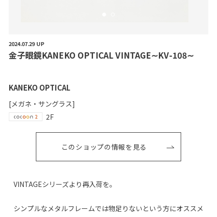
2024.07.29 UP
金
子
眼
鏡
K
A
N
E
K
O
O
P
T
I
C
A
L
V
I
N
T
A
G
E
∼
K
V
-
1
0
8
∼
KANEKO OPTICAL
[メガネ・サングラス]
2F
このショップの情報を見る
VINTAGEシリーズより再入荷を。
シンプルなメタルフレームでは物足りないという方にオススメ