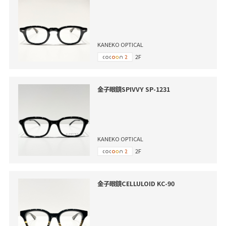
KANEKO OPTICAL
2F
金子眼鏡SPIVVY SP-1231
KANEKO OPTICAL
2F
金子眼鏡CELLULOID KC-90