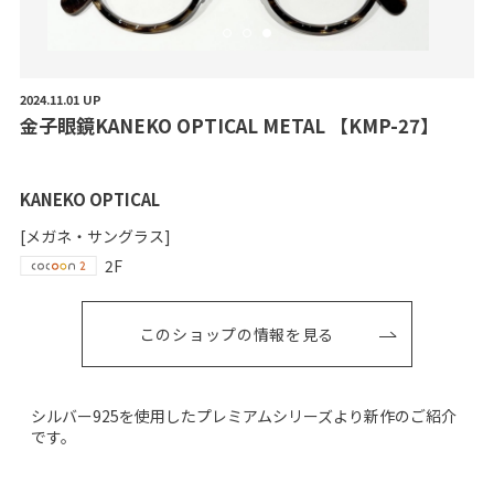
2024.11.01 UP
金
子
眼
鏡
K
A
N
E
K
O
O
P
T
I
C
A
L
M
E
T
A
L
【
K
M
P
-
2
7
】
KANEKO OPTICAL
[メガネ・サングラス]
2F
このショップの情報を見る
シルバー925を使用したプレミアムシリーズより新作のご紹介
です。