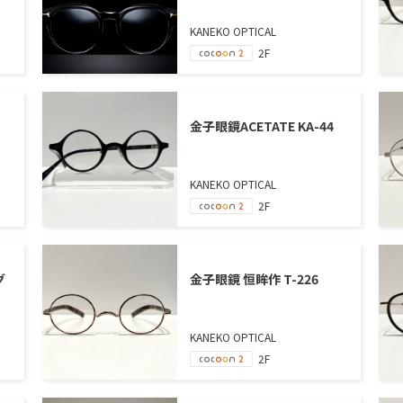
KANEKO OPTICAL
2F
金子眼鏡ACETATE KA-44
KANEKO OPTICAL
2F
グ
金子眼鏡 恒眸作 T-226
KANEKO OPTICAL
2F