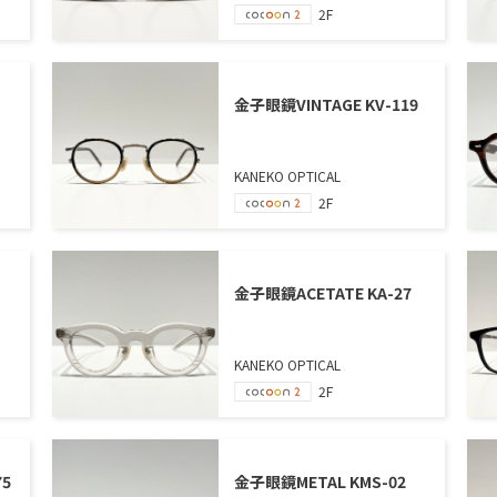
2F
金子眼鏡VINTAGE KV-119
KANEKO OPTICAL
2F
金子眼鏡ACETATE KA-27
KANEKO OPTICAL
2F
75
金子眼鏡METAL KMS-02