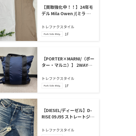
【買取強化中！！】24年モ
デル Mila Owen /(ミラ オ
ーウェン) ノースリーブカ
ットソー が買取入荷いたし
トレファクスタイル
ました。
1F
【PORTER×MARNI/（ポー
ター・マルニ）】 2WAYト
ートバッグ 買取入荷しまし
た。
トレファクスタイル
1F
【DIESEL/ディーゼル】D-
RISE 09J95 ストレートジー
ンズ 買取入荷いたしました
トレファクスタイル