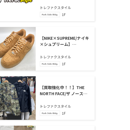
ョアコート 買取入荷いたし
ました
トレファクスタイル
1F
【NIKE×SUPREME/ナイキ
×シュプリーム】
AIRFORCE1LOW / エアフォ
ース1ローが買取入荷いた
トレファクスタイル
しました！
1F
【買取強化中！！】THE
NORTH FACE/ザ ノースフ
ェイス ライトジャケット が
買取入荷いたしました。
トレファクスタイル
1F