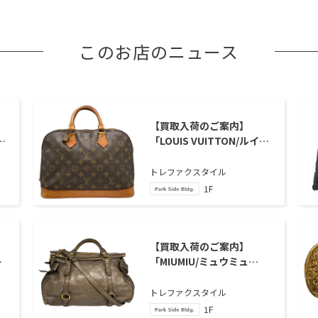
このお店のニュース
【買取入荷のご案内】
ド
「LOUIS VUITTON/ルイス
リ
ヴィトン」、「ハンドバッ
グ・アルマ」のご紹介
トレファクスタイル
1F
【買取入荷のご案内】
ー
「MIUMIU/ミュウミュ
ン
ウ」、「vitello lux/ヴィッ
テロ ルクス」のご紹介
トレファクスタイル
1F