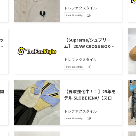
リー」のニットポロシャツ
をご紹介いたします。
トレファクスタイル
1F
ピッ
【Supreme/シュプリー
シ
ム】 20AW CROSS BOX
デ
LOGO HOODED 買取入荷い
し
たしました
トレファクスタイル
1F
ー開
【買取強化中！！】25年モ
デル SLOBE IENA/（スロー
ブイエナ） チルデンベスト
買取入荷致しました。
トレファクスタイル
1F