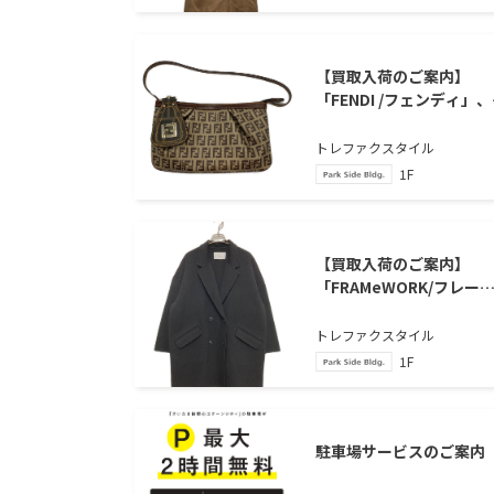
【買取入荷のご案内】
「FENDI /フェンディ」、
「ズッキーノ チャーム ハ
ドバッグ」のご紹介
トレファクスタイル
1F
【買取入荷のご案内】
「FRAMeWORK/フレー
ワーク」、「ハミルトン
バーテーラードコート」
トレファクスタイル
ご紹介
1F
駐車場サービスのご案内