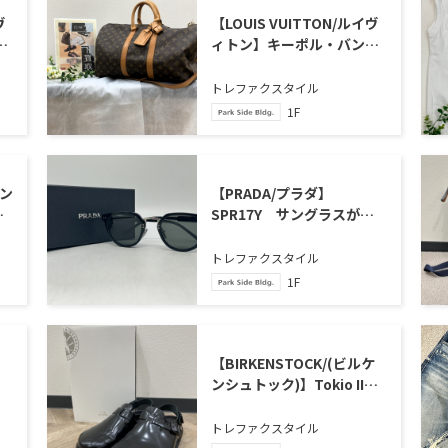
ヴ
【LOUIS VUITTON/ルイヴ
ラ
ィトン】キーポル・バンド
ま
リエール45 M41418 が買取
入荷いたしました
トレファクスタイル
1F
ゾン
【PRADA/プラダ】
ン
SPR17Y サングラスが買
取
取入荷いたしました
トレファクスタイル
1F
【BIRKENSTOCK/(ビルケ
ンシュトック)】Tokio II
Lined 1774 サンダル が買
取入荷いたしました。
トレファクスタイル