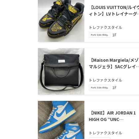
【LOUIS VUITTON/ルイ
ィトン】LVトレイナーグ
ビティが買取入荷いたし
した
トレファクスタイル
1F
【Maison Margiela/メ
マルジェラ】5ACグレイ
レザー 3wayバッグ買
入荷いたしました。
トレファクスタイル
1F
【NIKE】AIR JORDAN 1
HIGH OG “UNC
REIMAGINED” エアジョー
ダン１ハイOG 買取入
トレファクスタイル