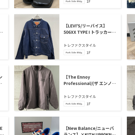
1F
【LEVI'S/リーバイス】
oc
506XX TYPE I トラッカージ
ま
ャケット ”48” 買取入荷い
たしました
トレファクスタイル
1F
ン
【The Ennoy
nd
Professional/(ザ エンノイ
ン
プロフェッショナル)】CPN
SetUp が買取入荷いたしま
トレファクスタイル
した
1F
E
【New Balance/ニューバ
ランス】×KITH U990KN6