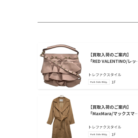
【買取入荷のご案内】
「RED VALENTINO/レッ
ヴァレンティノ」、「フ
ルバケツショルダーバッ
トレファクスタイル
グ」のご紹介
1F
【買取入荷のご案内】
「MaxMara/マックスマ
ラ」、「マニュエラ ガウ
コート」のご紹介
トレファクスタイル
1F