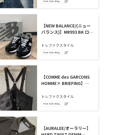
1F
【NEW BALANCE/(ニュー
バランス)】MR993 BK ロー
カットスニーカー が買取入
荷いたしました。
トレファクスタイル
1F
【COMME des GARCONS
HOMME× BRIEFING】
2024年 コラボベスト が買
取入荷いたしました。
トレファクスタイル
1F
【AURALEE/オーラリー】
HARD TWIST DENIM