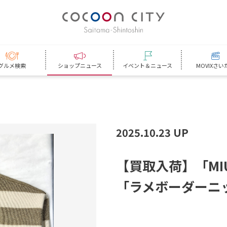
グルメ検索
ショップニュース
イベント＆ニュース
MOVIXさい
2025.10.23 UP
【
買
取
入
荷
】
「
M
I
「
ラ
メ
ボ
ー
ダ
ー
ニ