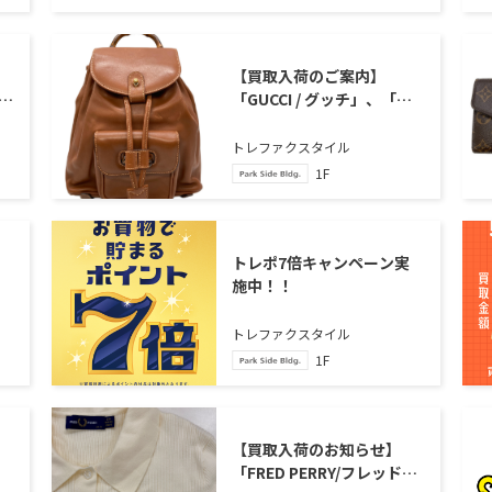
【買取入荷のご案内】
「GUCCI / グッチ」、「バ
ン
ンブーミニリュック」のご
紹介
トレファクスタイル
1F
トレポ7倍キャンペーン実
ム
施中！！
リ
の
トレファクスタイル
1F
【買取入荷のお知らせ】
「FRED PERRY/フレッドペ