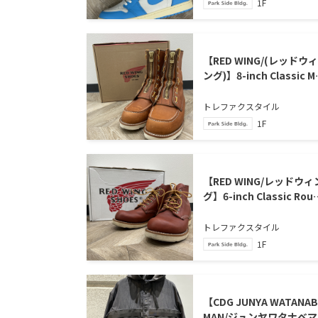
1F
【RED WING/(レッドウィ
ング)】8-inch Classic M
ブーツ が買取入荷いたし
した。
トレファクスタイル
1F
【RED WING/レッドウィ
グ】6-inch Classic Rou
6インチ クラシックラウ
ド 買取入荷いたしました
トレファクスタイル
1F
【CDG JUNYA WATANAB
MAN/ジュンヤワタナベマ