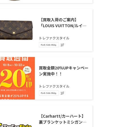
【買取入荷のご案内】
「LOUIS VUITTON/ルイヴ
ィトン」、「ポルトフォイ
ユ・サラ」のご紹介
トレファクスタイル
1F
買取金額20％UPキャンペー
ン実施中！！
トレファクスタイル
1F
【Carhartt/カーハート】
裏ブランケットミシガンチ