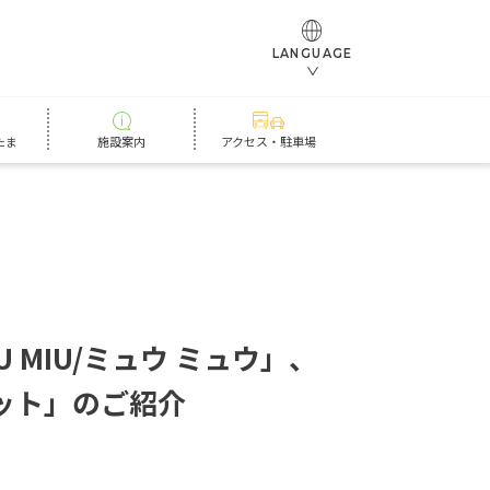
LANGUAGE
たま
施設案内
アクセス・駐車場
U
M
I
U
/
ミ
ュ
ウ
ミ
ュ
ウ
」
、
ッ
ト
」
の
ご
紹
介