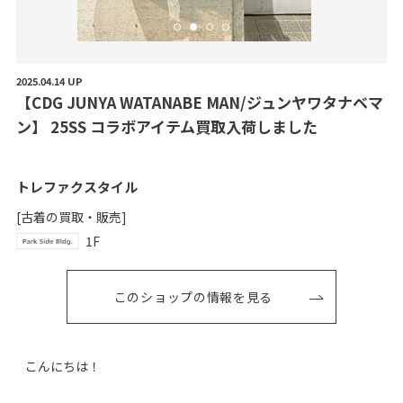
2025.04.14 UP
【
C
D
G
J
U
N
Y
A
W
A
T
A
N
A
B
E
M
A
N
/
ジ
ュ
ン
ヤ
ワ
タ
ナ
ベ
マ
ン
】
2
5
S
S
コ
ラ
ボ
ア
イ
テ
ム
買
取
入
荷
し
ま
し
た
トレファクスタイル
[古着の買取・販売]
1F
このショップの情報を見る
こんにちは！