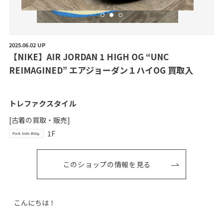
2025.06.02 UP
【
N
I
K
E
】
A
I
R
J
O
R
D
A
N
1
H
I
G
H
O
G
“
U
N
C
R
E
I
M
A
G
I
N
E
D
”
エ
ア
ジ
ョ
ー
ダ
ン
１
ハ
イ
O
G
買
取
入
トレファクスタイル
[古着の買取・販売]
1F
このショップの情報を見る
こんにちは！