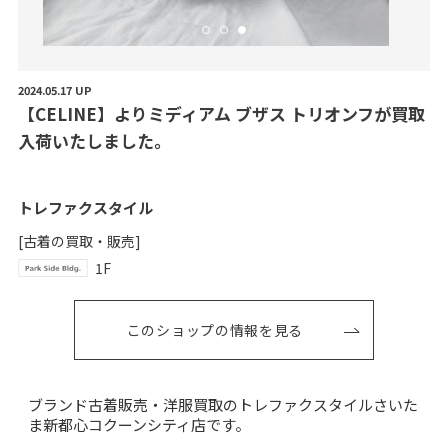
2024.05.17 UP
【
C
E
L
I
N
E
】
よ
り
ミ
デ
ィ
ア
ム
ブ
ザ
ス
ト
リ
オ
ン
フ
が
買
取
入
荷
い
た
し
ま
し
た
。
トレファクスタイル
[古着の買取・販売]
1F
このショップの情報を見る
ブランド古着販売・洋服買取のトレファクスタイルさいた
ま新都心コクーンシティ店です。