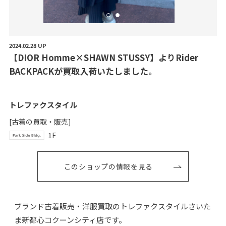
2024.02.28 UP
【
D
I
O
R
H
o
m
m
e
×
S
H
A
W
N
S
T
U
S
S
Y
】
よ
り
R
i
d
e
r
B
A
C
K
P
A
C
K
が
買
取
入
荷
い
た
し
ま
し
た
。
トレファクスタイル
[古着の買取・販売]
1F
このショップの情報を見る
ブランド古着販売・洋服買取のトレファクスタイルさいた
ま新都心コクーンシティ店です。