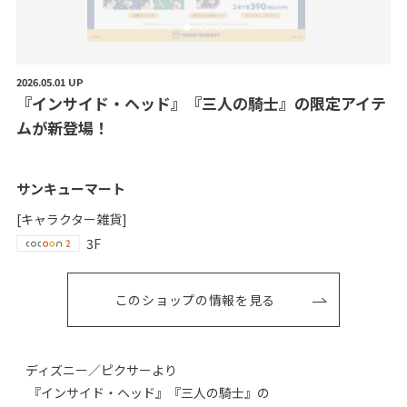
2026.05.01 UP
『
イ
ン
サ
イ
ド
・
ヘ
ッ
ド
』
『
三
人
の
騎
士
』
の
限
定
ア
イ
テ
ム
が
新
登
場
！
サンキューマート
[キャラクター雑貨]
3F
このショップの情報を見る
ディズニー／ピクサーより
『インサイド・ヘッド』『三人の騎士』の