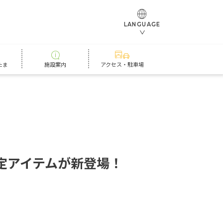
LANGUAGE
たま
施設案内
アクセス・駐車場
定
ア
イ
テ
ム
が
新
登
場
！