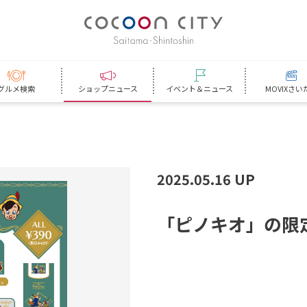
グルメ検索
ショップニュース
イベント＆ニュース
MOVIXさい
2025.05.16 UP
「
ピ
ノ
キ
オ
」
の
限