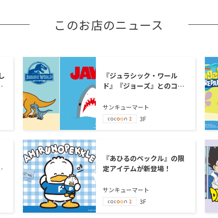
このお店のニュース
し
『ジュラシック・ワール
ー
ド』『ジョーズ』とのコラ
登
ボ雑貨が新登場！
サンキューマート
3F
』
『あひるのペックル』の限
ジ
定アイテムが新登場！
サンキューマート
3F