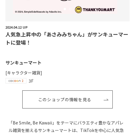
2024.04.12 UP
人
気
急
上
昇
中
の
「
あ
さ
み
み
ち
ゃ
ん
」
が
サ
ン
キ
ュ
ー
マ
ー
ト
に
登
場
！
サンキューマート
[キャラクター雑貨]
3F
このショップの情報を見る
「Be Smile, Be Kawaii」をテーマにバラエティ豊かなアパレ
ル雑貨を揃えるサンキューマートは、TikTokを中心に人気急