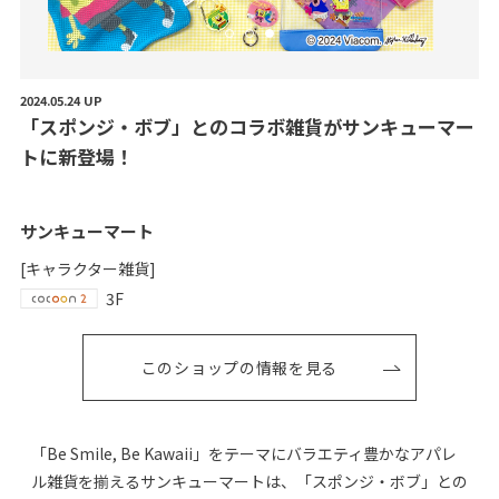
2024.05.24 UP
「
ス
ポ
ン
ジ
・
ボ
ブ
」
と
の
コ
ラ
ボ
雑
貨
が
サ
ン
キ
ュ
ー
マ
ー
ト
に
新
登
場
！
サンキューマート
[キャラクター雑貨]
3F
このショップの情報を見る
「Be Smile, Be Kawaii」をテーマにバラエティ豊かなアパレ
ル雑貨を揃えるサンキューマートは、「スポンジ・ボブ」との