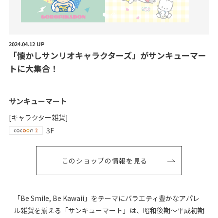
2024.04.12 UP
「
懐
か
し
サ
ン
リ
オ
キ
ャ
ラ
ク
タ
ー
ズ
」
が
サ
ン
キ
ュ
ー
マ
ー
ト
に
大
集
合
！
サンキューマート
[キャラクター雑貨]
3F
このショップの情報を見る
「Be Smile, Be Kawaii」をテーマにバラエティ豊かなアパレ
ル雑貨を揃える「サンキューマート」は、昭和後期～平成初期