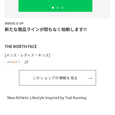
2026.02.11 UP
新
た
な
商
品
ラ
イ
ン
が
間
も
な
く
始
動
し
ま
す
!
!
THE NORTH FACE
[メンズ・レディス・キッズ]
2F
このショップの情報を見る
New Athletic Lifestyle Inspired by
Trail Running