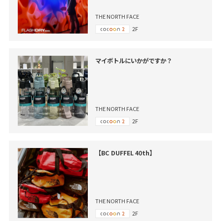
THE NORTH FACE
2F
マイボトルにいかがですか？
THE NORTH FACE
2F
【BC DUFFEL 40th】
THE NORTH FACE
2F