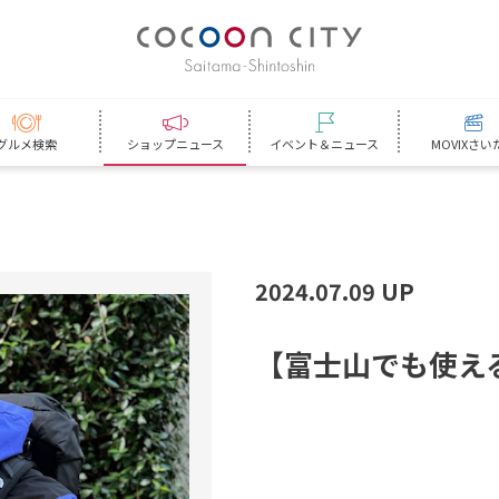
グルメ検索
ショップニュース
イベント＆ニュース
MOVIXさい
2024.07.09 UP
【
富
士
山
で
も
使
え