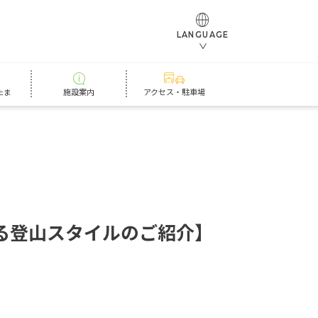
LANGUAGE
たま
施設案内
アクセス・駐車場
る
登
山
ス
タ
イ
ル
の
ご
紹
介
】