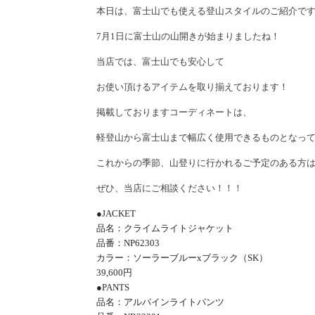
本日は、富士山でも使える登山スタイルのご紹介で
7
月1日に富士山の山開きが始まりましたね！
当店では、富士山でも安心して
お使い頂けるアイテムを取り揃えております！
掲載しておりますコーディネートは、
軽登山から富士山まで幅広く使用できるものとなっ
これからの季節、山登りに行かれるご予定のある方
ぜひ、当店にご相談ください！！！
●
JACKET
品名：クライムライトジャケット
品番：
NP62303
カラー：ソーラーブルー
x
ブラック（
SK
）
39,600円
●
PANTS
品名：アルパインライトパンツ