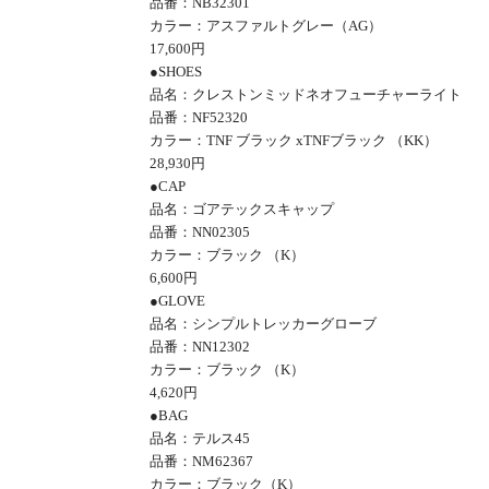
品番：
NB32301
カラー：アスファルトグレー（
AG
）
17,600円
●
SHOES
品名：クレストンミッドネオフューチャーライト
品番：
NF52320
カラー：
TNF
ブラック
xTNF
ブラック
（
KK
）
28,930円
●
CAP
品名：ゴアテックスキャップ
品番：
NN02305
カラー：ブラック
（
K
）
6,600円
●
GLOVE
品名：シンプルトレッカーグローブ
品番：
NN12302
カラー：ブラック
（
K
）
4,620円
●
BAG
品名：テルス
45
品番：
NM62367
カラー：ブラック（
K
）