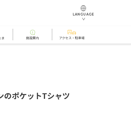
LANGUAGE
たま
施設案内
アクセス・駐車場
ン
の
ポ
ケ
ッ
ト
T
シ
ャ
ツ