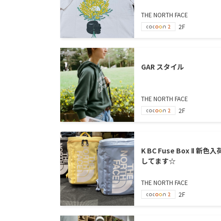
THE NORTH FACE
2F
GAR スタイル
THE NORTH FACE
2F
K BC Fuse Box Ⅱ 新色入
してます☆
THE NORTH FACE
2F