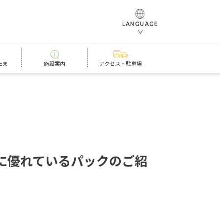
LANGUAGE
たま
施設案内
アクセス・駐車場
に
優
れ
て
い
る
パ
ッ
ク
の
ご
紹