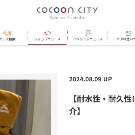
グルメ検索
ショップニュース
イベント＆ニュース
MOVIXさい
2024.08.09 UP
【
耐
水
性
・
耐
久
性
介
】