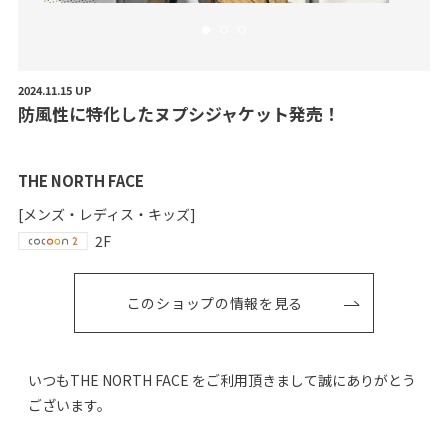
2024.11.15 UP
防
風
性
に
特
化
し
た
ヌ
プ
シ
ジ
ャ
ケ
ッ
ト
発
売
！
THE NORTH FACE
[メンズ・レディス・キッズ]
2F
このショップの情報を見る
いつもTHE NORTH FACE をご利用頂きまして誠にありがとう
ございます。