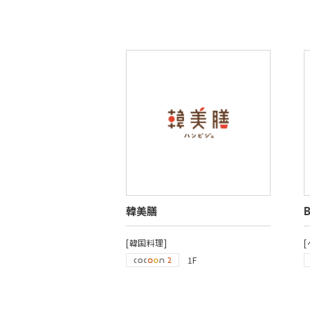
韓美膳
B
[韓国料理]
1F