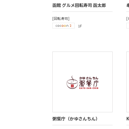
函館 グルメ回転寿司 函太郎
[回転寿司]
1F
粥餐庁（かゆさんちん）
K