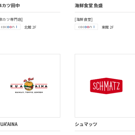
串カツ田中
海鮮食堂 魚盛
[串カツ専門店]
[海鮮食堂]
北館 2F
東館 2F
UA'AINA
シュマッツ