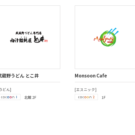
武蔵野うどん とこ井
Monsoon Cafe
[うどん]
[エスニック]
北館 2F
1F