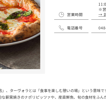
11
※
営業時間
→ 
電話番号
048
店」、ターヴォラとは「食事を楽しむ憩いの場」という意味で
的な薪窯焼きのナポリピッツァや、産直鮮魚、旬の食材をふん