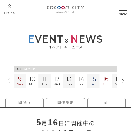
ログイン
E
VENT
N
EWS
&
イベント & ニュース
8
8
August
August
月
月
9
10
11
12
13
14
15
16
17
1
Sun
Mon
Tue
Wed
Thu
Fri
Sat
Sun
Mon
T
開催中
開催予定
all
5
16
月
日
に開催中の