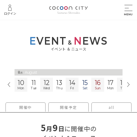
ログイン
E
VENT
N
EWS
&
イベント & ニュース
8
8
August
August
月
月
10
11
12
13
14
15
16
17
18
1
Mon
Tue
Wed
Thu
Fri
Sat
Sun
Mon
Tue
W
開催中
開催予定
all
5
9
月
日
に開催中の