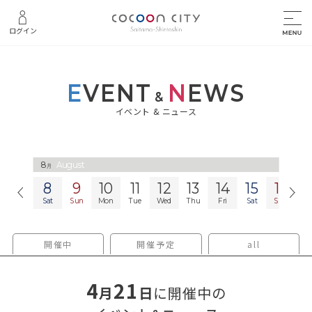
ログイン
E
VENT
N
EWS
&
イベント & ニュース
8
8
August
August
月
月
8
9
10
11
12
13
14
15
16
1
Sat
Sun
Mon
Tue
Wed
Thu
Fri
Sat
Sun
M
開催中
開催予定
all
4
21
月
日
に開催中の