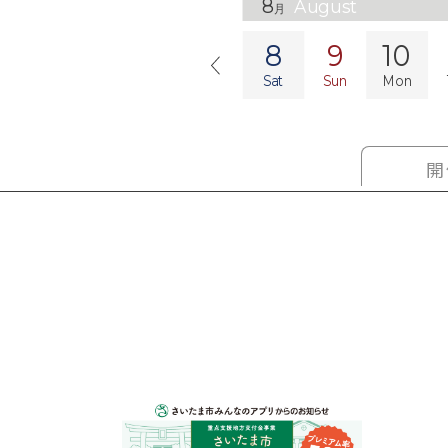
8
8
August
August
月
月
8
9
10
Sat
Sun
Mon
開