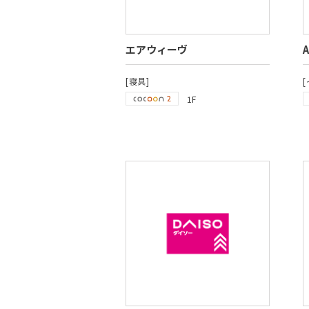
エアウィーヴ
[寝具]
1F