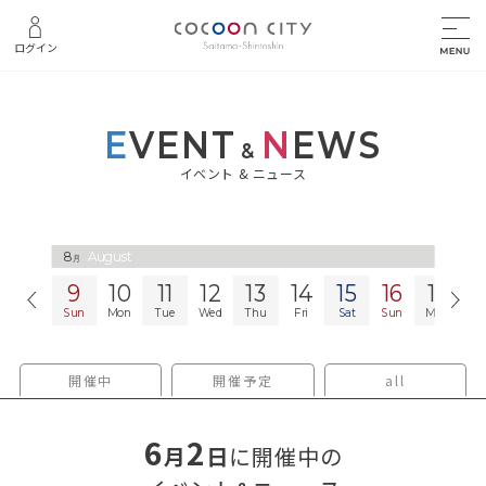
ログイン
E
VENT
N
EWS
&
イベント & ニュース
8
8
August
August
月
月
9
10
11
12
13
14
15
16
17
1
Sun
Mon
Tue
Wed
Thu
Fri
Sat
Sun
Mon
T
開催中
開催予定
all
6
2
月
日
に開催中の