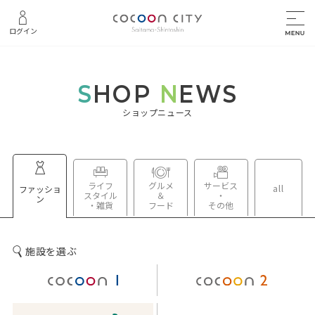
ログイン
S
HOP
N
EWS
ショップニュース
ライフ
グルメ
サービス
all
ファッショ
スタイル
＆
・
ン
・雑貨
フード
その他
施設を選ぶ