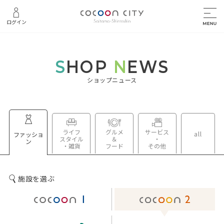
ログイン
S
HOP
N
EWS
ショップニュース
ライフ
グルメ
サービス
all
ファッショ
スタイル
＆
・
ン
・雑貨
フード
その他
施設を選ぶ