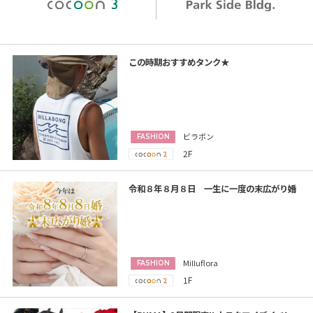
この時期おすすめタンク★
ビラボン
FASHION
2F
令和８年８月８日 一生に一度の末広がり婚
Milluflora
FASHION
1F