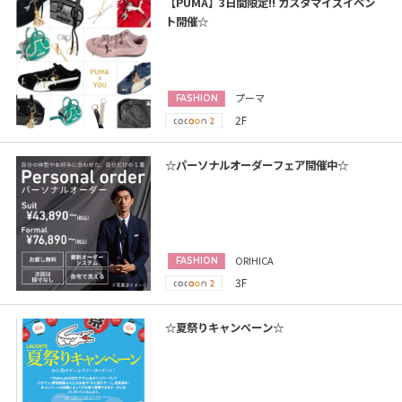
【PUMA】3日間限定!! カスタマイズイベン
ト開催☆
プーマ
FASHION
2F
☆パーソナルオーダーフェア開催中☆
ORIHICA
FASHION
3F
☆夏祭りキャンペーン☆