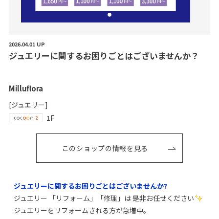
2026.04.01 UP
ジ
ュ
エ
リ
ー
に
関
す
る
お
困
り
ご
と
は
ご
ざ
い
ま
せ
ん
か
？
Milluflora
[ジュエリー]
1F
このショップの情報を見る
ジュエリーに関するお困りごとはございませんか?
ジュエリー 「リフォーム」「修理」は 是非お任せください
ジュエリーをリフォームされる方が急増中。