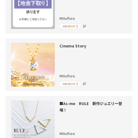
Milluflora
1F
Cinema Story
Milluflora
1F
■As-me RULE 新作ジュエリー登
場！
Milluflora