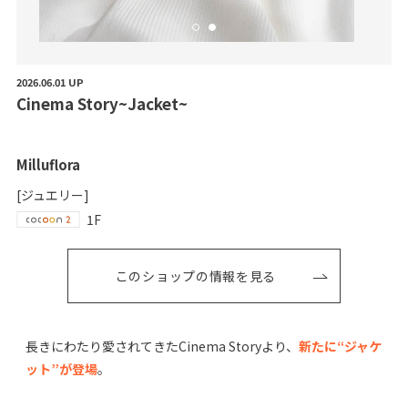
2026.06.01 UP
C
i
n
e
m
a
S
t
o
r
y
~
J
a
c
k
e
t
~
Milluflora
[ジュエリー]
1F
このショップの情報を見る
長きにわたり愛されてきたCinema Storyより、
新たに“ジャケ
ット”が登場
。